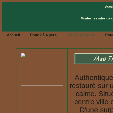
Votre
Visitez les sites de 
Accueil
Pour 2 à 4 pers.
Pour 5 à 7 pers.
Pour
Authentique
restauré sur 
calme. Sit
centre vill
D'une surp